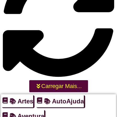
Carregar Mais...
📚 Artes
📚 AutoAjuda
📚 Aventura