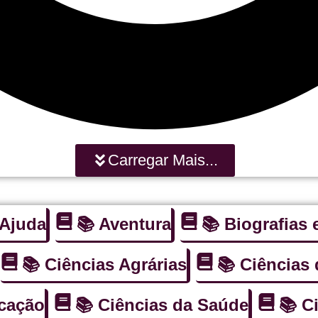
Carregar Mais...
oAjuda
📚 Aventura
📚 Biografias
📚 Ciências Agrárias
📚 Ciências
ucação
📚 Ciências da Saúde
📚 C