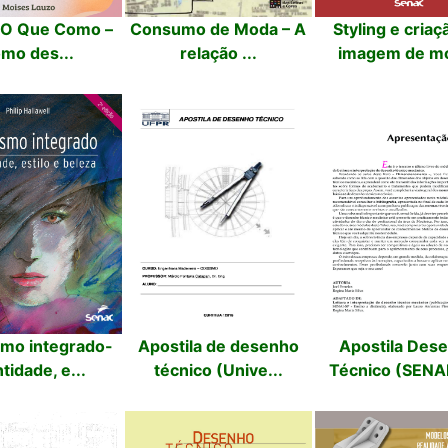
 O Que Como –
Consumo de Moda – A
Styling e criaç
mo des...
relação ...
imagem de mo
smo integrado-
Apostila de desenho
Apostila Des
tidade, e...
técnico (Unive...
Técnico (SENAI