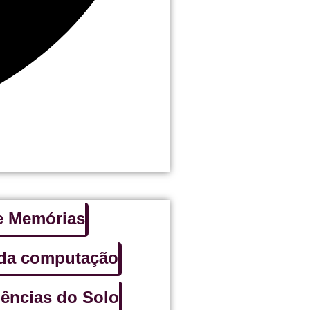
 e Memórias
 da computação
iências do Solo