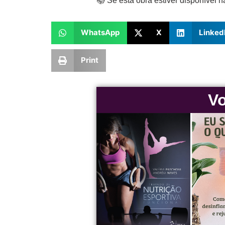
📚 Se esta obra estiver disponível n
WhatsApp
X
Linked
Print
Vo