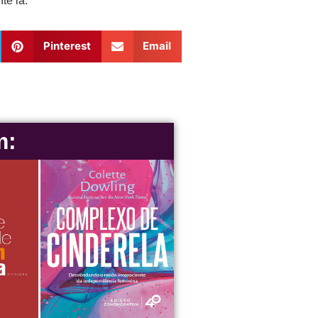
te lá.
Pinterest
Email
m: