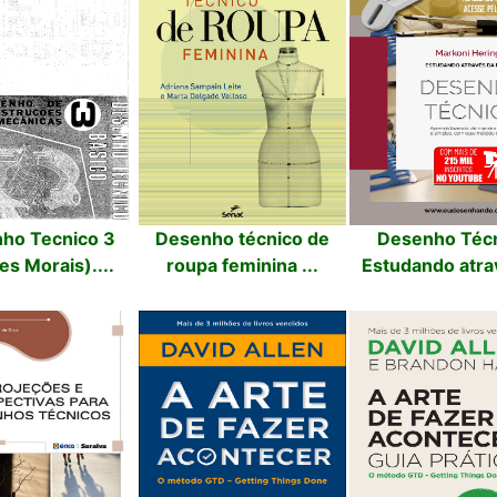
ho Tecnico 3
Desenho técnico de
Desenho Téc
es Morais)....
roupa feminina ...
Estudando atrav