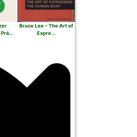
zer
Bruce Lee – The Art of
Prá...
Expre...