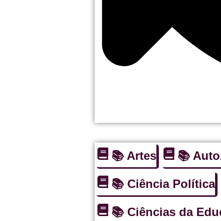
📚 Artes
📚 Aut
📚 Ciência Política
📚 Ciências da Ed