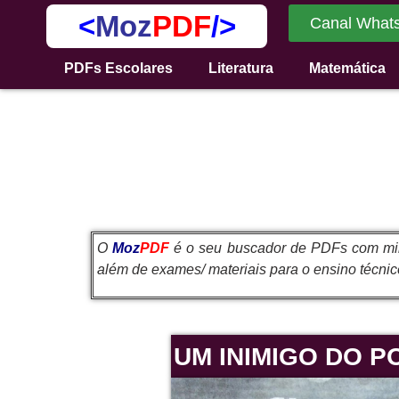
<
Moz
PDF
/>
Canal What
PDFs Escolares
Literatura
Matemática
O
Moz
PDF
é o seu buscador de PDFs com milh
além de exames/ materiais para o ensino técnico,
UM INIMIGO DO P