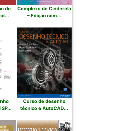
ão de
Complexo de Cinderela
d...
– Edição com...
enho
Curso de desenho
 SP...
técnico e AutoCAD...