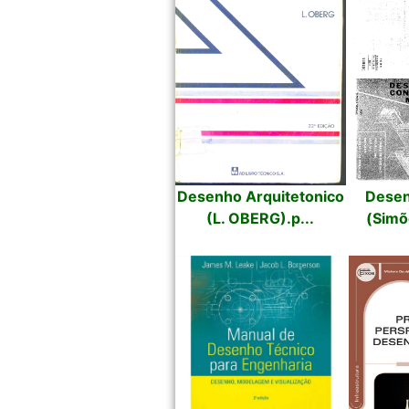
Desenho Arquitetonico
Desen
(L. OBERG).p...
(Simõ