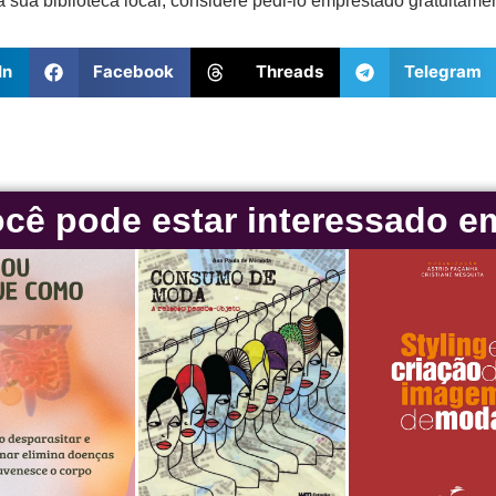
a sua biblioteca local, considere pedi-lo emprestado gratuitamen
In
Facebook
Threads
Telegram
cê pode estar interessado e