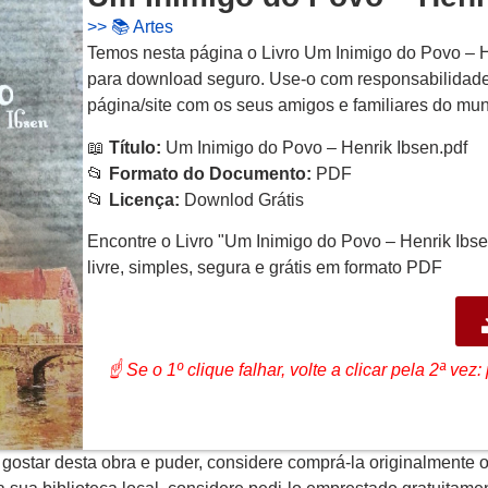
>>
📚 Artes
Temos nesta página o Livro Um Inimigo do Povo – 
para download seguro. Use-o com responsabilidade.
página/site com os seus amigos e familiares do m
📖
Título:
Um Inimigo do Povo – Henrik Ibsen.pdf
📂
Formato do Documento:
PDF
📂
Licença:
Downlod Grátis
Encontre o Livro "Um Inimigo do Povo – Henrik Ibsen
livre, simples, segura e grátis em formato PDF
☝ Se o 1º clique falhar, volte a clicar pela 2ª ve
gostar desta obra e puder, considere comprá-la originalmente o