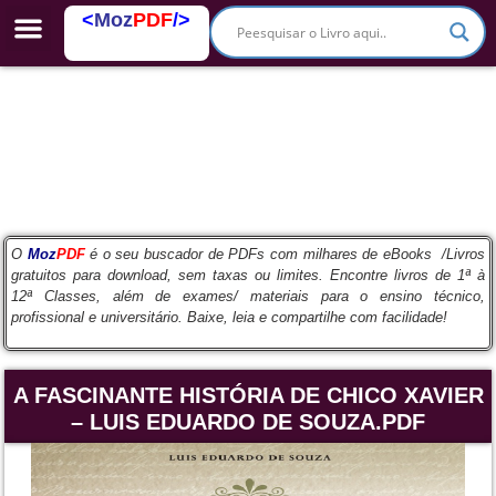
<
Moz
PDF
/>
PDFs Escolares
O
Moz
PDF
é o seu buscador de PDFs com milhares de eBooks /Livros
gratuitos para download, sem taxas ou limites. Encontre livros de 1ª à
12ª Classes, além de exames/ materiais para o ensino técnico,
profissional e universitário. Baixe, leia e compartilhe com facilidade!
A FASCINANTE HISTÓRIA DE CHICO XAVIER
– LUIS EDUARDO DE SOUZA.PDF