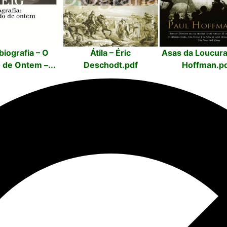
iografia – O
Átila – Éric
Asas da Loucura
de Ontem –...
Deschodt.pdf
Hoffman.p