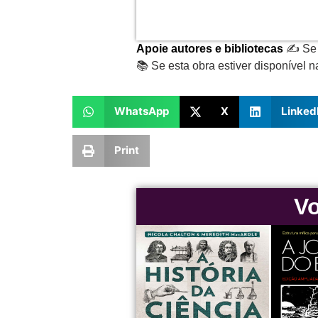
Apoie autores e bibliotecas
✍️ Se 
📚 Se esta obra estiver disponível n
WhatsApp
X
Linked
Print
Vo