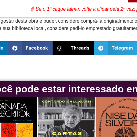
☝ Se o 1º clique falhar, volte a clicar pela 2ª ve
gostar desta obra e puder, considere comprá-la originalmente o
a sua biblioteca local, considere pedi-lo emprestado gratuitamen
In
Facebook
Threads
Telegram
cê pode estar interessado e