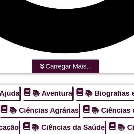
Carregar Mais...
oAjuda
📚 Aventura
📚 Biografias
📚 Ciências Agrárias
📚 Ciências
ucação
📚 Ciências da Saúde
📚 C