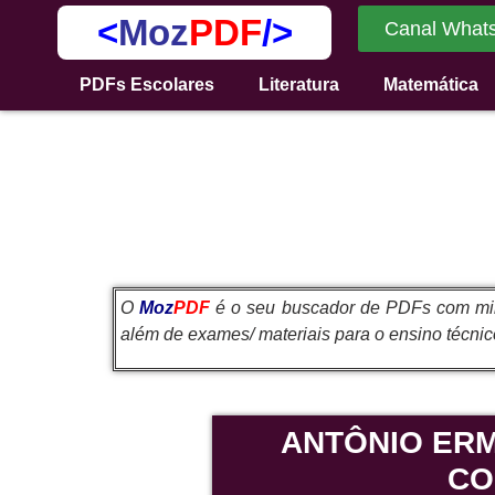
<
Moz
PDF
/>
Canal What
PDFs Escolares
Literatura
Matemática
O
Moz
PDF
é o seu buscador de PDFs com milh
além de exames/ materiais para o ensino técnico,
ANTÔNIO ERM
CO