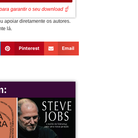
z: para garantir o seu download ☝
u apoiar diretamente os autores.
te lá.
Pinterest
Email
m: