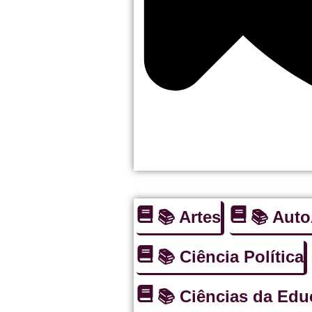
📚 Artes
📚 Aut
📚 Ciência Política
📚 Ciências da Ed