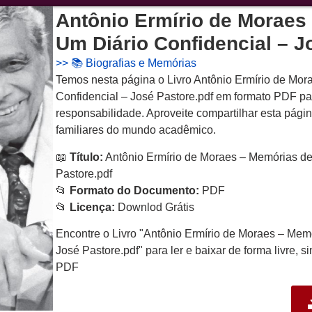
Antônio Ermírio de Moraes
Um Diário Confidencial – J
>>
📚 Biografias e Memórias
Temos nesta página o Livro Antônio Ermírio de Mo
Confidencial – José Pastore.pdf em formato PDF p
responsabilidade. Aproveite compartilhar esta pági
familiares do mundo acadêmico.
📖
Título:
Antônio Ermírio de Moraes – Memórias de
Pastore.pdf
📂
Formato do Documento:
PDF
📂
Licença:
Downlod Grátis
Encontre o Livro "Antônio Ermírio de Moraes – Mem
José Pastore.pdf" para ler e baixar de forma livre, s
PDF