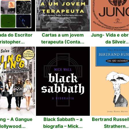
da do Escritor
Cartas a um jovem
Jung- Vida e obr
ristopher...
terapeuta (Conta...
da Silveir..
ing – A Gangue
Black Sabbath – a
Bertrand Russell
ollywood...
biografia – Mick...
Strathern..