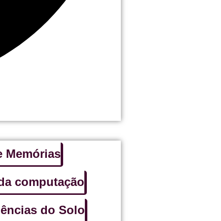
 e Memórias
 da computação
iências do Solo