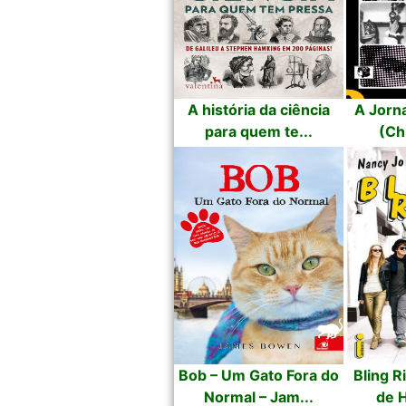
A história da ciência
A Jorna
para quem te...
(Ch
Bob – Um Gato Fora do
Bling R
Normal – Jam...
de H