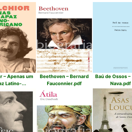
or – Apenas um
Beethoven – Bernard
Baú de Ossos –
z Latino-...
Fauconnier.pdf
Nava.pdf