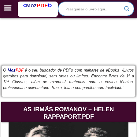
<
Moz
PDF
/>
PDFs Escolares
O
Moz
PDF
é o seu buscador de PDFs com milhares de eBooks /Livros
gratuitos para download, sem taxas ou limites. Encontre livros de 1ª à
12ª Classes, além de exames/ materiais para o ensino técnico,
profissional e universitário. Baixe, leia e compartilhe com facilidade!
AS IRMÃS ROMANOV – HELEN
RAPPAPORT.PDF