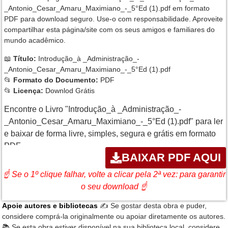
_Antonio_Cesar_Amaru_Maximiano_-_5°Ed (1).pdf em formato
PDF para download seguro. Use-o com responsabilidade. Aproveite
compartilhar esta página/site com os seus amigos e familiares do
mundo acadêmico.
📖
Título:
Introdução_à _Administração_-
_Antonio_Cesar_Amaru_Maximiano_-_5°Ed (1).pdf
📂
Formato do Documento:
PDF
📂
Licença:
Downlod Grátis
Encontre o Livro "Introdução_à _Administração_-
_Antonio_Cesar_Amaru_Maximiano_-_5°Ed (1).pdf" para ler
e baixar de forma livre, simples, segura e grátis em formato
PDF
BAIXAR PDF AQUI
☝ Se o 1º clique falhar, volte a clicar pela 2ª vez: para garantir
o seu download ☝
Apoie autores e bibliotecas
✍️ Se gostar desta obra e puder,
considere comprá-la originalmente ou apoiar diretamente os autores.
📚 Se esta obra estiver disponível na sua biblioteca local, considere