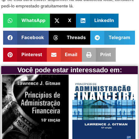
pedi-lo emprestado gratuitamente lá.
WhatsApp
X
LinkedIn
Facebook
Threads
Telegram
Pinterest
Email
Print
Você pode estar interessado em: