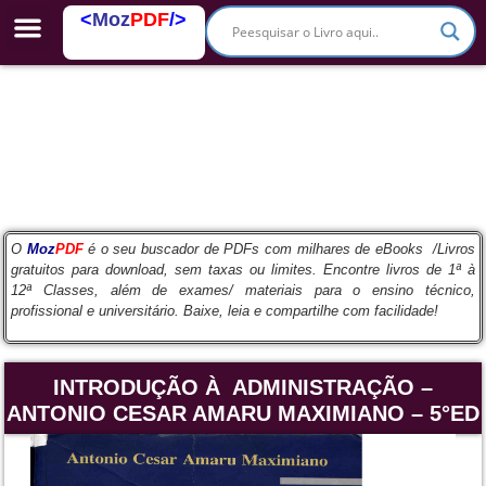
<
Moz
PDF
/>
PDFs Escolares
O
Moz
PDF
é o seu buscador de PDFs com milhares de eBooks /Livros
gratuitos para download, sem taxas ou limites. Encontre livros de 1ª à
12ª Classes, além de exames/ materiais para o ensino técnico,
profissional e universitário. Baixe, leia e compartilhe com facilidade!
INTRODUÇÃO À ADMINISTRAÇÃO –
ANTONIO CESAR AMARU MAXIMIANO – 5°ED