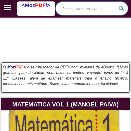
<
Moz
PDF
/>
PDFs Escolares
O
Moz
PDF
é o seu buscador de PDFs com milhares de eBooks /Livros
gratuitos para download, sem taxas ou limites. Encontre livros de 1ª à
12ª Classes, além de exames/ materiais para o ensino técnico,
profissional e universitário. Baixe, leia e compartilhe com facilidade!
MATEMATICA VOL 1 (MANOEL PAIVA)