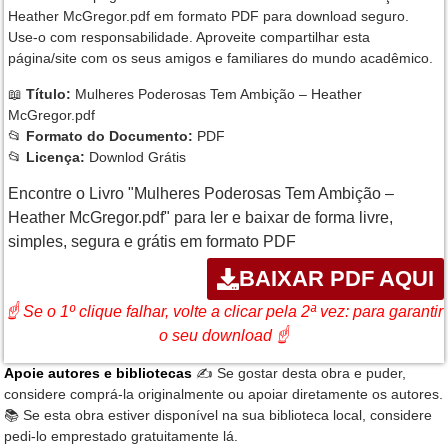
Heather McGregor.pdf em formato PDF para download seguro.
Use-o com responsabilidade. Aproveite compartilhar esta
página/site com os seus amigos e familiares do mundo acadêmico.
📖
Título:
Mulheres Poderosas Tem Ambição – Heather
McGregor.pdf
📂
Formato do Documento:
PDF
📂
Licença:
Downlod Grátis
Encontre o Livro "Mulheres Poderosas Tem Ambição –
Heather McGregor.pdf" para ler e baixar de forma livre,
simples, segura e grátis em formato PDF
BAIXAR PDF AQUI
☝ Se o 1º clique falhar, volte a clicar pela 2ª vez: para garantir
o seu download ☝
Apoie autores e bibliotecas
✍️ Se gostar desta obra e puder,
considere comprá-la originalmente ou apoiar diretamente os autores.
📚 Se esta obra estiver disponível na sua biblioteca local, considere
pedi-lo emprestado gratuitamente lá.